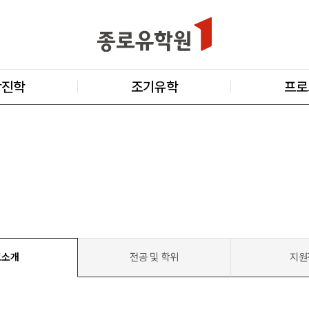
학진학
조기유학
프로
교소개
전공 및 학위
지원