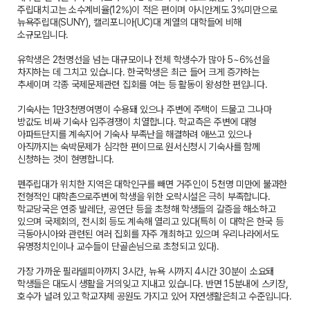
주립대치고는 소수계비율(12%)이 적은 편이며 아시안계도 3%미만으로
뉴욕주립대(SUNY), 캘리포니아(UC)대 계열의 대학들에 비해
소규모입니다.
유학생은 2천명선을 넘는 대규모이나 전체 학생수가 많아 5~6%선을
차지하는 데 그치고 있습니다. 한국학생은 최근 들어 크게 증가하는
추세이며 각종 국제문제관련 집회를 여는 등 활동이 왕성한 편입니다.
기숙사는 1만3천명여명이 수용돼 있으나 주변에 주택이 드물고 그나마
방값도 비싸 기숙사 입주경쟁이 치열합니다. 학교측은 주변에 대형
아파트단지를 계속지어 기숙사 부족난을 해결하려 애쓰고 있으나
아직까지는 숙박문제가 심각한 편이므로 원서신청시 기숙사를 함께
신청하는 것이 현명합니다.
펜주립대가 위치한 지역은 대학인구를 빼면 거주인이 5천명 미만에 불과한
전형적인 대학촌으로주변에 학생을 위한 오락시설은 극히 부족합니다.
학교당국은 연중 발레단, 공연단 등을 초청해 학생들의 갈증을 해소하고
있으며 국제회의, 전시회 등도 계속해 열리고 있다(특히 이 대학은 한국 등
극동아시아와 관련된 여러 집회를 자주 개최하고 있으며 우리나라에서도
유명정치인이나 교수들이 단골손님으로 초청되고 있다).
가장 가까운 필라델피아까지 3시간, 뉴욕 시까지 4시간 30분이 소요돼
학생들은 대도시 생활을 거의잊고 지내고 있습니다. 반면 15분내에 스키장,
호수가 널려 있고 학교자체 공원도 가지고 있어 자연생활은최고 수준입니다.