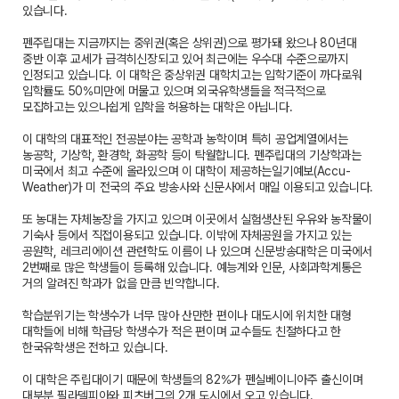
있습니다.
펜주립대는 지금까지는 중위권(혹은 상위권)으로 평가돼 왔으나 80년대
중반 이후 교세가 급격히신장되고 있어 최근에는 우수대 수준으로까지
인정되고 있습니다. 이 대학은 중상위권 대학치고는 입학기준이 까다로워
입학률도 50%미만에 머물고 있으며 외국유학생들을 적극적으로
모집하고는 있으나쉽게 입학을 허용하는 대학은 아닙니다.
이 대학의 대표적인 전공분야는 공학과 농학이며 특히 공업계열에서는
농공학, 기상학, 환경학, 화공학 등이 탁월합니다. 펜주립대의 기상학과는
미국에서 최고 수준에 올라있으며 이 대학이 제공하는일기예보(Accu-
Weather)가 미 전국의 주요 방송사와 신문사에서 매일 이용되고 있습니다.
또 농대는 자체농장을 가지고 있으며 이곳에서 실험생산된 우유와 농작물이
기숙사 등에서 직접이용되고 있습니다. 이밖에 자체공원을 가지고 있는
공원학, 레크리에이션 관련학도 이름이 나 있으며 신문방송대학은 미국에서
2번째로 많은 학생들이 등록해 있습니다. 예능계와 인문, 사회과학계통은
거의 알려진 학과가 없을 만큼 빈약합니다.
학습분위기는 학생수가 너무 많아 산만한 편이나 대도시에 위치한 대형
대학들에 비해 학급당 학생수가 적은 편이며 교수들도 친절하다고 한
한국유학생은 전하고 있습니다.
이 대학은 주립대이기 때문에 학생들의 82%가 펜실베이니아주 출신이며
대부분 필라델피아와 피츠버그의 2개 도시에서 오고 있습니다.