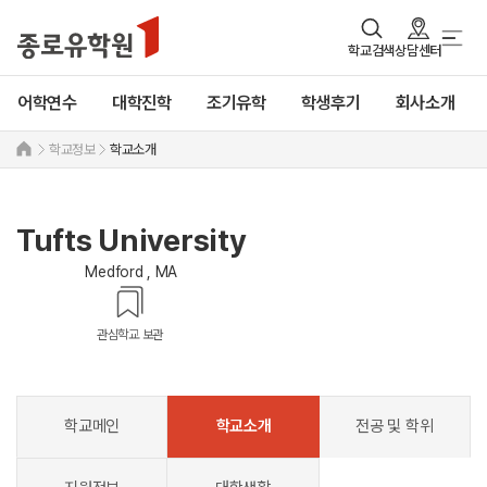
학교검색
상담센터
어학연수
대학진학
조기유학
학생후기
회사소개
학교정보
학교소개
Tufts University
Medford , MA
관심학교 보관
학교메인
학교소개
전공 및 학위