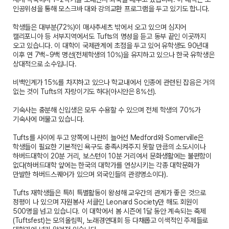
인공위성을 통해 모스크바 대와 강의교환 프로그램을 두고 있기도 합니다.
학생들은 대부분(72%)이 매사추세츠 밖에서 오고 있으며 심지어
캘리포니아 등 서부지역에서도 Tufts의 명성을 듣고 동부 끝인 이곳까지
오고 있습니다. 이 대학이 국제관계에 초점을 두고 있어 유학생도 90년대
이후 연 7백~9백 명선(전체학생의 10%)을 유지하고 있으나 한국 유학생은
상대적으로 소수입니다.
비백인계가 15%를 차지하고 있으나 학교내에서 인종에 관련된 잡음은 거의
없는 것이 Tufts의 자랑이기도 하다(아시안은 8%선).
기숙사는 충분해 신입생은 모두 수용할 수 있으며 전체 학생의 70%가
기숙사에 머물고 있습니다.
Tufts를 사이에 두고 양쪽에 나란히 늘어선 Medford와 Somerville은
학생들이 필요한 기본적인 욕구도 충족시켜주지 못할 만큼의 소도시이나
하버드대학이 20분 거리, 보스턴이 10분 거리여서 문화생활에는 불편함이
없다(하버드대학 앞에는 한국의 대학가를 연상시키는 각종 대학문화가
만발한 하버드스퀘어가 있으며 외국인들의 관광명소이다).
Tufts 재학생들은 특히 특별활동이 왕성해 교우간의 관계가 좋은 것으로
정평이 나 있으며 자원봉사 서클인 Leonard Society만 해도 회원이
500명을 넘고 있습니다. 이 대학에서 봄 시즌에 1달 동안 계속되는 축제
(Tuftsfest)는 모의올림픽, 노래경연대회 등 다채롭고 이색적인 주제들로