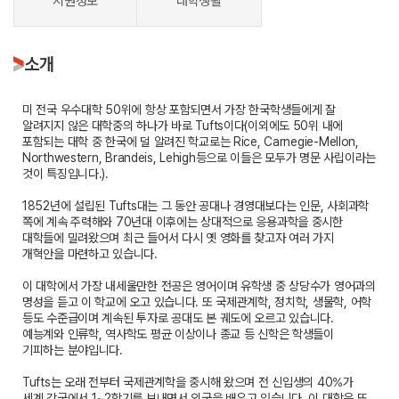
지원정보
대학생활
소개
미 전국 우수대학 50위에 항상 포함되면서 가장 한국학생들에게 잘
알려지지 않은 대학중의 하나가 바로 Tufts이다(이외에도 50위 내에
포함되는 대학 중 한국에 덜 알려진 학교로는 Rice, Carnegie-Mellon,
Northwestern, Brandeis, Lehigh등으로 이들은 모두가 명문 사립이라는
것이 특징입니다.).
1852년에 설립된 Tufts대는 그 동안 공대나 경영대보다는 인문, 사회과학
쪽에 계속 주력해와 70년대 이후에는 상대적으로 응용과학을 중시한
대학들에 밀려왔으며 최근 들어서 다시 옛 영화를 찾고자 여러 가지
개혁안을 마련하고 있습니다.
이 대학에서 가장 내세울만한 전공은 영어이며 유학생 중 상당수가 영어과의
명성을 듣고 이 학교에 오고 있습니다. 또 국제관계학, 정치학, 생물학, 어학
등도 수준급이며 계속된 투자로 공대도 본 궤도에 오르고 있습니다.
예능계와 인류학, 역사학도 평균 이상이나 종교 등 신학은 학생들이
기피하는 분야입니다.
Tufts는 오래 전부터 국제관계학을 중시해 왔으며 전 신입생의 40%가
세계 각국에서 1~2학기를 보내면서 외국을 배우고 있습니다. 이 대학은 또