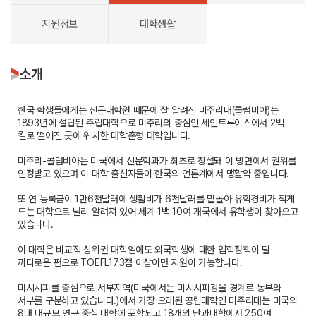
지원정보
대학생활
소개
한국 학생들에게는 신문대학원 때문에 잘 알려진 미주리대(콜럼비아)는
1893년에 설립된 주립대학으로 미주리의 중심인 세인트루이스에서 2백
킬로 떨어진 곳에 위치한 대학촌형 대학입니다.
미주리-콜럼비아는 미국에서 신문학과가 최초로 창설돼 이 방면에서 권위를
인정받고 있으며 이 대학 출신자들이 한국의 언론계에서 맹활약 중입니다.
또 연 등록금이 1만6천달러에 생활비가 6천달러를 밑돌아 유학경비가 적게
드는 대학으로 널리 알려져 있어 세계 1백 10여 개국에서 유학생이 찾아오고
있습니다.
이 대학은 비교적 상위권 대학임에도 외국학생에 대한 입학정책이 덜
까다로운 편으로 TOEFL173점 이상이면 지원이 가능합니다.
미시시피를 중심으로 서부지역(미국에서는 미시시피강을 경계로 동부와
서부를 구분하고 있습니다.)에서 가장 오래된 공립대학인 미주리대는 미국의
8대 대규모 연구 중심 대학에 포함되고 18개의 단과대학에서 250여