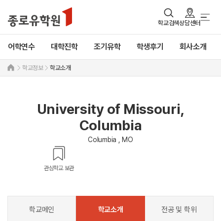
학교검색
상담센터
어학연수
대학진학
조기유학
학생후기
회사소개
학교정보
학교소개
University of Missouri,
Columbia
Columbia , MO
관심학교 보관
학교메인
학교소개
전공 및 학위