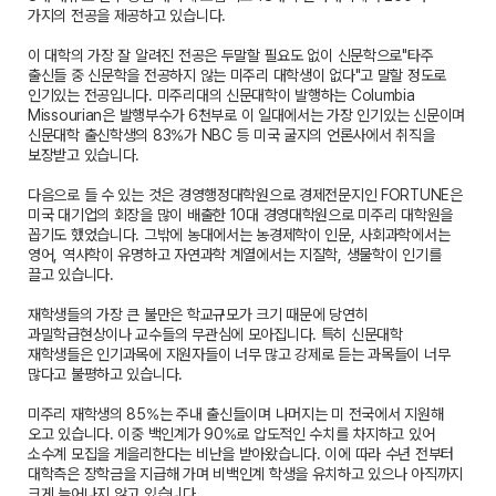
가지의 전공을 제공하고 있습니다.
이 대학의 가장 잘 알려진 전공은 두말할 필요도 없이 신문학으로"타주
출신들 중 신문학을 전공하지 않는 미주리 대학생이 없다"고 말할 정도로
인기있는 전공입니다. 미주리대의 신문대학이 발행하는 Columbia
Missourian은 발행부수가 6천부로 이 일대에서는 가장 인기있는 신문이며
신문대학 출신학생의 83%가 NBC 등 미국 굴지의 언론사에서 취직을
보장받고 있습니다.
다음으로 들 수 있는 것은 경영행정대학원으로 경제전문지인 FORTUNE은
미국 대기업의 회장을 많이 배출한 10대 경영대학원으로 미주리 대학원을
꼽기도 했었습니다. 그밖에 농대에서는 농경제학이 인문, 사회과학에서는
영어, 역사학이 유명하고 자연과학 계열에서는 지질학, 생물학이 인기를
끌고 있습니다.
재학생들의 가장 큰 불만은 학교규모가 크기 때문에 당연히
과밀학급현상이나 교수들의 무관심에 모아집니다. 특히 신문대학
재학생들은 인기과목에 지원자들이 너무 많고 강제로 듣는 과목들이 너무
많다고 불평하고 있습니다.
미주리 재학생의 85%는 주내 출신들이며 나머지는 미 전국에서 지원해
오고 있습니다. 이중 백인계가 90%로 압도적인 수치를 차지하고 있어
소수계 모집을 게을리한다는 비난을 받아왔습니다. 이에 따라 수년 전부터
대학측은 장학금을 지급해 가며 비백인계 학생을 유치하고 있으나 아직까지
크게 늘어나지 않고 있습니다.