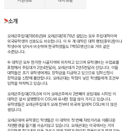
지원정보
대학생활
소개
오레곤주립대(1868년)와 오레곤대(1876년 설립)는 모두 주립대학이며
외국유학생의 선호도도 비슷합니다. 이 두 개 대학은 대학 랭킹(중위권)이나
학생수에 있어서 비슷하며 한국학생들도 1백50명선으로 거의 같은
수준입니다.
두 대학은 모두 한가한 시골지역에 위치하고 있으며 유학경비는 수업료를
포함해서 주립대가 2만4천달러, 오레곤대가 2만5천달러 선입니다. 이들
대학들은 초기 유학생에게도 장학금을 지급하고 있으므로 입학신청시
장학금을 신청해 볼만합니다. 오레곤대는 학점이 낮은 학생들에게 조건부
입학을 허락하고 있습니다.
오레곤주립대(OSU)에 이어 오레곤주에서 2번째의 공립대로 시작된 이
대학은 앞서 설명했듯이 OSU와 유사한 점을 많이 가지고 있습니다.
유학생들은 오레곤주립대가 오래 전부터 외국에 알려져 OSU에 더 많은
셈입니다.
오레곤대에 유학중인 학생들은 이 대학의 첫 번째 자랑거리로 아름다운
자연환경을 들기를 서슴지않고 있습니다. 오레곤대는 미국에서는 거의
유일하게 학교내의 모든 가로수 옆에 자전거 하이킹 전용도로가 딸려 있는