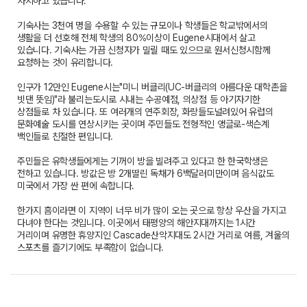
차지하고 있습니다.
기숙사는 3천여 명을 수용할 수 있는 규모이나 학생들은 학교밖에서의
생활을 더 선호해 전체 학생의 80%이상이 Eugene시대에서 살고
있습니다. 기숙사는 가끔 신청자가 밀릴 때도 있으므로 원서신청시함께
요청하는 것이 유리합니다.
인구가 12만인 Eugene시는"미니 버클리(UC-버클리의 아름다운 대학촌을
빗댄 뜻임)"라 불리는도시로 시내는 수공예점, 의상점 등 아기자기한
상점들로 차 있습니다. 또 여러개의 연주회장, 화랑들도널려있어 유럽의
문화예술 도시를 연상시키는 곳이며 주민들도 전형적인 앵글로-색슨계
백인들로 친절한 편입니다.
주민들은 유학생들에게는 기꺼이 방을 빌려주고 있다고 한 한국학생은
전하고 있습니다. 방값은 방 2개딸린 독채가 6백달러미만이며 음식값도
미국에서 가장 싼 편에 속합니다.
한가지 흠이라면 이 지역이 너무 비가 많이 오는 곳으로 항상 우산을 가지고
다녀야 한다는 것입니다. 이곳에서 태평양의 해안지대까지는 1시간
거리이며 유명한 휴양지인 Cascade산악지대도 2시간 거리로 여름, 겨울의
스포츠를 즐기기에도 부족함이 없습니다.