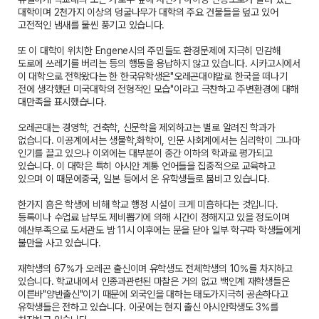
대학이며 2천가지 이상의 덩굴나무가 대학의 주요 건물들을 덮고 있어
고전적인 냄새를 물씬 풍기고 있습니다.
또 이 대학이 위치한 Engene시의 주민들도 환경문제에 지극히 민감해
도로에 쓰레기를 버리는 등의 행동을 용납하지 않고 있습니다. 시카고시에서
이 대학으로 전학왔다는 한 한국유학생은"오레곤대야말로 한국을 떠나기
전에 생각했던 미국대학의 전형적인 모습"이라고 극찬하고 주변환경에 대해
대만족을 표시했습니다.
오레곤대는 경영학, 건축학, 신문학을 제외하고는 별로 알려진 학과가
없습니다. 이공계에서는 생물학,화학이, 인문 사회계에서는 심리학이 그나마
인기를 끌고 있으나 이외에는 대부분이 중간 이하의 학과로 평가되고
있습니다. 이 대학은 특히 아시안 계통 언어들을 집중적으로 교육하고
있으며 이 때문에중국, 일본 등에서 온 유학생들로 붐비고 있습니다.
한가지 흠은 학생에 비해 학교 행정 시설이 크게 미흡하다는 것입니다.
등록이나 수업료 납부도 제비뽑기에 의해 시간이 정해지고 있을 정도이며
예산부족으로 도서관도 밤 11시 이후에는 문을 닫아 일부 학구파 학생들에게
불만을 사고 있습니다.
재학생의 67%가 오레곤 출신이며 유학생도 전체학생의 10%를 차지하고
있습니다. 학교내에서 인종과관련된 마찰은 거의 없고 백인계 재학생들은
이른바"양반출신"이기 때문에 외국인을 대하는 태도가지극히 공손하다고
유학생들은 전하고 있습니다. 이곳에는 현지 출신 아시안학생도 3%를