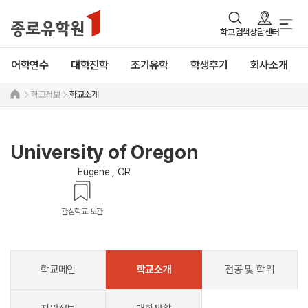
학교검색
상담센터
어학연수
대학진학
조기유학
학생후기
회사소개
학교정보
학교소개
University of Oregon
Eugene , OR
관심학교 보관
학교메인
학교소개
전공 및 학위