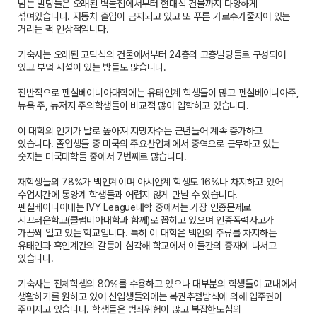
넘는 빌딩들은 오래된 벽돌집에서부터 현대식 건물까지 다양하게
섞여있습니다. 자동차 출입이 금지되고 있고 또 푸른 가로수가줄지어 있는
거리는 퍽 인상적입니다.
기숙사는 오래된 고딕식의 건물에서부터 24층의 고층빌딩들로 구성되어
있고 부엌 시설이 있는 방들도 많습니다.
전반적으로 펜실베이니아대학에는 유태인계 학생들이 많고 펜실베이니아주,
뉴욕 주, 뉴저지 주의학생들이 비교적 많이 입학하고 있습니다.
이 대학의 인기가 날로 높아져 지망자수는 근년들어 계속 증가하고
있습니다. 졸업생들 중 미국의 주요산업체에서 중역으로 근무하고 있는
숫자는 미국대학들 중에서 7번째로 많습니다.
재학생들의 78%가 백인계이며 아시안계 학생도 16%나 차지하고 있어
수업시간에 동양계 학생들과 어렵지 않게 만날 수 있습니다.
펜실베이니아대는 IVY League대학 중에서는 가장 인종문제로
시끄러운학교(콜럼비아대학과 함께)로 꼽히고 있으며 인종폭력사고가
가끔씩 일고 있는 학교입니다. 특히 이 대학은 백인의 주류를 차지하는
유태인과 흑인계간의 갈등이 심각해 학교에서 이들간의 중재에 나서고
있습니다.
기숙사는 전체학생의 80%를 수용하고 있으나 대부분의 학생들이 교내에서
생활하기를 원하고 있어 신입생들외에는 복권추첨방식에 의해 입주권이
주어지고 있습니다. 학생들은 범죄위험이 많고 복잡한도심의