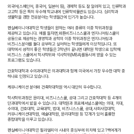
외국어(스페인어, 중국어, 일본어 등), 경제학 등도 잘 알려져 있고, 인류학과
고고학 등은 특히 우수해 학교내에 인류학박물관도 있습니다. 심리학과
생물학을 겸한 전공분야는 학생들간에 인기가 높습니다.
펜실베이니아대학은 학생들이 원하는 여러 종류의 이중 학위과정을
제공하고 있습니다. 예를 들자면,와톤비즈니스스쿨과 엔지니어링스쿨이
공동으로 제공하는 경영학과 공학의 이중 학위과정은 엔지니어링과
비즈니스분야를 둘다 공부하고 싶어하는 학생들에게 이상적입니다. 또
대학에서 성적이 좋은 학생들은 3학년이 끝나면 대학원 학생으로 입학해
비즈니스 스쿨에서 학사학위와 석사학위(MBA)를동시에 받을 수 있는
프로그램도 있습니다.
간호학대학과 수의과대학은 의과대학과 함께 미국에서 가장 우수한 대학 중
하나로 인정되고 있습니다.
케뮤니케이션 분야와 건축학대학원 역시 대단히 우수합니다.
학사학위과정은 문리대, 비즈니스스쿨, 공대 그리고 간호학대학 등 4개의
단과대학에서 밟을 수 있습니다. 대학원과 프로페셔널스쿨에는 의대, 치대,
수의대, 간호대학, 교육대학, 법대, 비즈니스스쿨, 공대,사회사업대학,
커뮤니케이션대학원, 예술대학원, 문리대학원 등 12개가 있어 훌륭한
종합대학을 이루고 있습니다.
펜실베이니아대학은 필라델피아 시내의 중심부에 위치해 있고 1백여개가