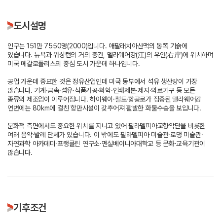
도시설명
인구는 151만 7550명(2000)입니다. 애팔래치아산맥의 동쪽 기슭에
있습니다. 뉴욕과 워싱턴의 거의 중간, 델라웨어강(江)의 우안(右岸)에 위치하며
미국 메갈로폴리스의 중심 도시 가운데 하나입니다.
공업 가운데 중요한 것은 정유산업인데 미국 동부에서 석유 생산량이 가장
많습니다. 기계·금속·섬유·식품가공·화학·인쇄제본·제지·의료기구 등 모든
종류의 제조업이 이루어집니다. 하이웨이·철도·항공로가 집중된 델라웨어강
연변에는 80km에 걸친 항만시설이 갖추어져 활발한 화물수송을 보입니다.
문화적 측면에서도 중요한 위치를 지니고 있어 필라델피아교향악단을 비롯한
여러 음악·발레 단체가 있습니다. 이 밖에도 필라델피아 미술관·로댕 미술관·
자연과학 아카데미·프랭클린 연구소·펜실베이니아대학교 등 문화·교육기관이
많습니다.
기후조건