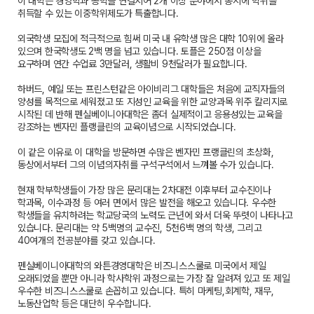
이 대학은 경영학과 공학을 연결지어 2개 이상 분야에서 동시에 학위를
취득할 수 있는 이중학위제도가 특출합니다.
외국학생 모집에 적극적으로 힘써 미국 내 유학생 많은 대학 10위에 올라
있으며 한국학생도 2백 명을 넘고 있습니다. 토플은 250점 이상을
요구하며 연간 수업료 3만달러, 생활비 9천달러가 필요합니다.
하버드, 예일 또는 프린스턴같은 아이비리그 대학들은 처음에 교직자들의
양성를 목적으로 세워졌고 또 지성인 교육을 위한 교양과목 위주 칼리지로
시작된 데 반해 펜실베이니아대학은 좀더 실제적이고 응용성있는 교육을
강조하는 벤자민 플랭클린의 교육이념으로 시작되었습니다.
이 같은 이유로 이 대학을 방문하면 수많은 벤자민 프랭클린의 초상화,
동상에서부터 그의 이념의자취를 구석구석에서 느껴볼 수가 있습니다.
현재 학부학생들이 가장 많은 문리대는 2차대전 이후부터 교수진이나
학과목, 이수과정 등 여러 면에서 많은 발전을 해오고 있습니다. 우수한
학생들을 유치하려는 학교당국의 노력도 근년에 와서 더욱 뚜렷이 나타나고
있습니다. 문리대는 약 5백명의 교수진, 5천6백 명의 학생, 그리고
40여개의 전공분야를 갖고 있습니다.
펜실베이니아대학의 와튼경영대학은 비즈니스스쿨로 미국에서 제일
오래되었을 뿐만 아니라 학사학위 과정으로는 가장 잘 알려져 있고 또 제일
우수한 비즈니스스쿨로 손꼽히고 있습니다. 특히 마케팅,회계학, 재무,
노동산업학 등은 대단히 우수합니다.