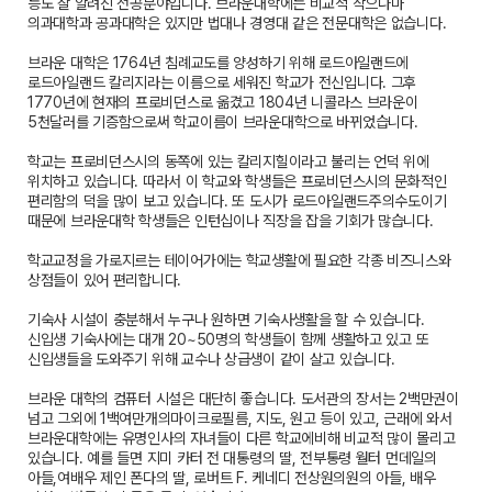
등도 잘 알려진 전공분야입니다. 브라운대학에는 비교적 작으나마
의과대학과 공과대학은 있지만 법대나 경영대 같은 전문대학은 없습니다.
브라운 대학은 1764년 침례교도를 양성하기 위해 로드아일랜드에
로드아일랜드 칼리지라는 이름으로 세워진 학교가 전신입니다. 그후
1770년에 현재의 프로비던스로 옮겼고 1804년 니콜라스 브라운이
5천달러를 기증함으로써 학교이름이 브라운대학으로 바뀌었습니다.
학교는 프로비던스시의 동쪽에 있는 칼리지힐이라고 불리는 언덕 위에
위치하고 있습니다. 따라서 이 학교와 학생들은 프로비던스시의 문화적인
편리함의 덕을 많이 보고 있습니다. 또 도시가 로드아일랜드주의수도이기
때문에 브라운대학 학생들은 인턴십이나 직장을 잡을 기회가 많습니다.
학교교정을 가로지르는 테이어가에는 학교생활에 필요한 각종 비즈니스와
상점들이 있어 편리합니다.
기숙사 시설이 충분해서 누구나 원하면 기숙사생활을 할 수 있습니다.
신입생 기숙사에는 대개 20~50명의 학생들이 함께 생활하고 있고 또
신입생들을 도와주기 위해 교수나 상급생이 같이 살고 있습니다.
브라운 대학의 컴퓨터 시설은 대단히 좋습니다. 도서관의 장서는 2백만권이
넘고 그외에 1백여만개의마이크로필름, 지도, 원고 등이 있고, 근래에 와서
브라운대학에는 유명인사의 자녀들이 다른 학교에비해 비교적 많이 몰리고
있습니다. 예를 들면 지미 카터 전 대통령의 딸, 전부통령 월터 먼데일의
아들,여배우 제인 폰다의 딸, 로버트 F. 케네디 전상원의원의 아들, 배우