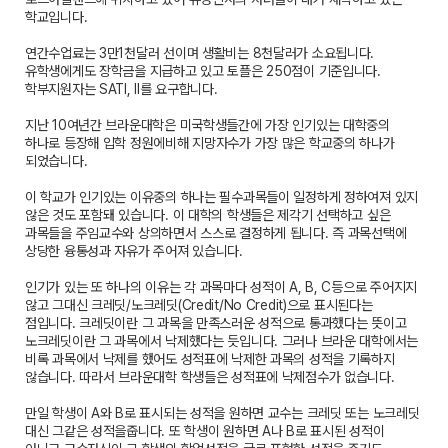
학교입니다.
연간수업료는 3만1천달러 선이며 생활비는 8천달러가 소요됩니다.
유학생에게도 장학금을 지급하고 있고 토플은 250점이 기준입니다.
학부지원자는 SATI, II를 요구합니다.
지난 10여년간 브라운대학은 미국학생들간에 가장 인기있는 대학중의
하나로 등장해 입학 정원에비해 지망자수가 가장 많은 학교중의 하나가
되었습니다.
이 학교가 인기있는 이유중의 하나는 필수과목들이 일정하게 정하여져 있지
않은 것도 포함돼 있습니다. 이 대학의 학생들은 제각기 선택하고 싶은
과목들을 주임교수와 상의하면서 스스로 결정하게 됩니다. 즉 과목선택에
상당한 융통성과 자유가 주어져 있습니다.
인기가 있는 또 하나의 이유는 각 과목마다 성적이 A, B, C등으로 주어지지
않고 그대신 크레딧/노크레딧(Credit/No Credit)으로 표시된다는
점입니다. 크레딧이란 그 과목을 만족스러운 성적으로 통과했다는 뜻이고
노크레딧이란 그 과목에서 낙제했다는 듯입니다. 그러나 브라운 대학에서는
비록 과목에서 낙제를 했어도 성적표에 낙제한 과목의 성적을 기록하지
않습니다. 따라서 브라운대학 학생들은 성적표에 낙제점수가 없습니다.
만일 학생이 A와 B로 표시되는 성적을 원하면 교수는 크레딧 또는 노크레딧
대신 그같은 성적을줍니다. 또 학생이 원하면 A나 B로 표시된 성적이