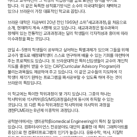
아니고 교수자신이 그 학생의 학업성적을 글로 표현한 성적을 주기도
합니다. 이 같은 독특한 성적표기방식은 소수의 미국대학들이 채택하고
있으나 브라운이 가장 대표적인 학교로 꼽힙니다.
브라운 대학은 지금부터 20년 전인 1969년 소위「새교과과정」을 처음으로
소개, 현재까지 계속 시행해 오고 있습니다. 새교과과정은 필수과목이
정해져 있는 전통적인 교과과정과는 달리 학생들이 각자적성과 흥미에 따라
이수과정을 짜는 것입니다.
만일 4~5명의 학생들이 공부하고 싶어하는 특별과제가 있으며 그들을 위해
교수가 별도로 배정돼학생이 스스로 연구하며 배울 수 있는 기회를 마련하여
주는 프로젝트도 있습니다. 또 브라운대학은 특히신입생들이 교수의 개인적
지도를 충분히 받을 수 있는 CAP(Curricular Advisory Program)라
불리는과목들도 제공하여 주고 있습니다. 이 같은 교수들의 지도하에 각
학생이 제각기 원하는 프로그램을 짜서공부할 수 있도록 하여 주는 것이
브라운의 특징입니다.
이 학교에는 특이한 학위과정이 몇 가지 있습니다. 그중의 하나는
학사학위와 석사학위(BS/MS)과정을4년에 동시에 취득할 수 있는
것입니다. 또 다른 특수 학위과정은 학사학위와 의사학위 과정을
겸한PLME라는 8년제 이중학위 과정입니다.
공학분야에서는 생의공학(Biomedical Engineering)이 특히 잘 알려져
있습니다. 컴퓨터사이언스 전공분야도 대단히 훌륭한 데 특히 그래픽아트를
중심으로 한 컴퓨터프로그램의 인기가 높습니다. 응용수학, 역사, 지질학