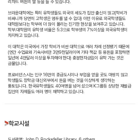
리차드 버튼의 딸 등을 들 수 있습니다.
브라운대학에는 특히 유학생들도 외국의 세도가 집안 출신이 많고(학비가
비싸니까 당연히 고학생은 엄두를 낼 수 없다) 이런 이유로 외국학생들도
대학원보다는 학부에 더 많이 몰리는 진기한 현상을 보여주고 있습니다.
학부:대학원의 유학생 비율은 5:3으로 학부생의 7%이상을 외국유학생이
차지하고 있습니다.
이 대학은 미국에서 가장 학비가 비싼 대학으로 여러 차례 선정됐기 때문에
(연간 수업료와 기숙사비만 3만9천달러이며 기타 책값 등 용돈을 포함하면
일년에 4만달러 이상을 투자해야 한다) 충분한자금없이 유학 가는 것은
금물입니다.
프로비던스시는 인구 16만의 중급도시이나 부업을 얻을 곳도 마땅치 않고
학생들도 장학금 대신외부에서 돈을 버는 것을 이상하게 생각하는
풍토입니다. 한국유학생들도 40여명을 넘어 섰으며 K그룹등 상당한 재벌급
집안의 자제들도 여러 명이 재학하고 있습니다.
학교시설
도서관명: John D. Rockefeller Library, 6 others