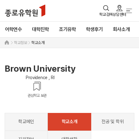
학교검색
상담센터
어학연수
대학진학
조기유학
학생후기
회사소개
학교정보
학교소개
Brown University
Providence , RI
관심학교 보관
학교메인
학교소개
전공 및 학위