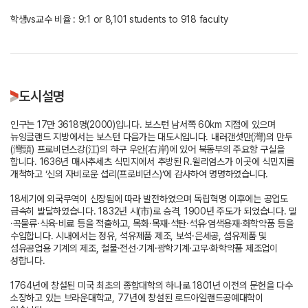
학생vs교수 비율 : 9:1 or 8,101 students to 918 faculty
도시설명
인구는 17만 3618명(2000)입니다. 보스턴 남서쪽 60km 지점에 있으며
뉴잉글랜드 지방에서는 보스턴 다음가는 대도시입니다. 내러갠섯만(灣)의 만두
(灣頭) 프로비던스강(江)의 하구 우안(右岸)에 있어 북동부의 주요항 구실을
합니다. 1636년 매사추세츠 식민지에서 추방된 R.윌리엄스가 이곳에 식민지를
개척하고 ‘신의 자비로운 섭리(프로비던스)’에 감사하여 명명하였습니다.
18세기에 외국무역이 신장됨에 따라 발전하였으며 독립혁명 이후에는 공업도
급속히 발달하였습니다. 1832년 시(市)로 승격, 1900년 주도가 되었습니다. 밀
·곡물류·식육·비료 등을 적출하고, 목화·목재·석탄·석유·염색용재·화학약품 등을
수입합니다. 시내에서는 정유, 석유제품 제조, 보석·은세공, 섬유제품 및
섬유공업용 기계의 제조, 철물·전선·기계·광학기계·고무·화학약품 제조업이
성합니다.
1764년에 창설된 미국 최초의 종합대학의 하나로 1801년 이전의 문헌을 다수
소장하고 있는 브라운대학교, 77년에 창설된 로드아일랜드공예대학이