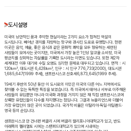
도시설명
미국의 낭만적인 꿈과 추악한 현실이라는 2가지 요소가 합쳐진 역설의
도시입니다. 빼어난 경치를 자랑하는 항구와 경사진 도로로 유명합니다. 한편
이곳은 음악, 예술, 좋은 음식과 같은 문화적 쾌락을 모두 향유하는 세련된
사람들이 모여사는 곳이지만, 미국에서 가장 높은 1인당 알코올 소비량, 미국
평균치를 상회하는 자살률을 기록한 도시라는 이면도 있습니다. 또한 제2차
세계대전 이후 대기와 수질 오염도 심각한 문제로 대두되고 있습니다. 면적：시
120㎢, 대도시권 6,428㎢, 인구：시 인구 776,733(2000), 대도시권
1,685,647(1999 추세), 샌프란시스코 산호세6,873,645(1999 추세).
19세기 후반의 50년 동안 이 도시로의 이민은 미국의 다른 어느 지역에서도
찾아볼 수 없는 독특한 특징을 보였습니다. 즉 미국에서 태어나 서부로 이주해온
사람들의 유입뿐만 아니라 미국화 과정을 거치지 않은 채 직접 샌프란시스코에
상륙한 유럽인들이 다수를 차지했다는 점입니다. 그결과 뉴올리언스와 더불어
가장 유럽인이 많은 곳이 되었습니다. 국가적 비율은 이탈리아·독일·아일랜드·
영국 등의 순입니다.
샌프란시스코 만 건너편 버클리 시에 버클리 캘리포니아대학교가 있고, 반도
아래쪽의 팰러앨토 시에는 스탠퍼드대학교가 있으며 시내에는