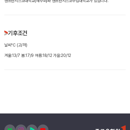
샌프란시스코대학교(예수회)와 샌프란시스코주립대학교가 있습니다.
기후조건
날씨℃ (고/저)
겨울:13/7 봄:17/9 여름:18/12 가을:20/12