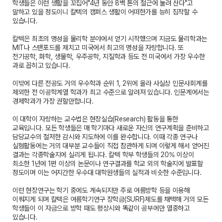
학생들은 이런 생활을 꼬집어"4년 동안 8백 톤의 철근에 눌려 산다"고
말하고 있을 정도이니 칼텍의 캠퍼스 생활이 어떠한가를 능히 짐작할 수
있습니다.
칼텍은 최초의 명성을 물리학 분야에서 얻기 시작했으며 지금도 물리학과는
MIT나 스탠포드를 제치고 미국에서 최고의 명성을 자랑합니다. 또
전기공학, 화학, 생물학, 우주공학, 지질학과 등도 전 미국에서 가장 우수한
과로 꼽히고 있습니다.
이밖에 다른 전공도 거의 우수학과 순위 1, 2위에 올라 사실상 인문사회계를
제외한 전 이공학계열 학과가 최고 수준으로 알려져 있습니다. 인문계에서는
경제학과가 가장 권할만합니다.
이 대학이 자랑하는 교수법은 현장실습(Research) 활동을 통한
교육입니다. 모든 학생들은 매 학기마다 새로운 자신의 연구계획을 준비하고
담당교수의 철저한 감시와 지도하에 이를 완수합니다. 이때 각종 연구나
실험활동에는 거의 대부분 교수들이 직접 참관하게 되며 이렇게 해서 얻어진
결과는 각종학술지에 실리게 됩니다. 칼텍 학부 학생들의 20% 이상이
최소한 1년에 1편 이상의 논문이나 연구결과를 학교 외의 학술지에 발표할
정도이며 이는 어지간한 우수대 대학원생들의 실적과 비슷한 수준입니다.
이런 현장연구는 학기 중에도 계속되지만 주로 여름방학 등을 이용해
이뤄지게 되며 칼텍은 여름학기연구 장학금(SURF)제도를 채택해 거의 모든
학생들이 이 자금으로 방학 때도 평상시와 똑같이 공부에만 열중하고
있습니다.