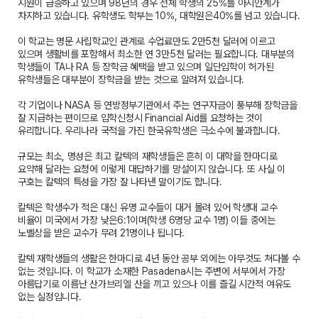
지원이 급증하고 있으며 98년의 경우 전체 학생의 25%를 아시안계가
차지하고 있습니다. 유학생도 학부는 10%, 대학원은40%를 넘고 있습니다.
이 학교는 명문 사립학교인 관계로 수업료만도 2만5천 달러에 이르고
있으며 생활비를 포함해서 최소한 연 3만5천 달러는 필요합니다. 대부분의
학생들이 TA나 RA 등 장학금 혜택을 받고 있으며 일단입학이 허가된
유학생들은 대부분이 장학금을 받는 것으로 알려져 있습니다.
각 기업이나 NASA 등 연방정부기관에서 주는 연구자금이 풍부해 장학금을
잘 지급하는 편이므로 입학신청시 Financial Aid를 요청하는 것이
유리합니다. 우리나라 국적을 가진 한국유학생은 극소수에 불과합니다.
규모는 최소, 명성은 최고 칼텍의 재학생들은 흔히 이 대학을 한마디로
요약해 달라는 요청에 이렇게 대답하기를 망설이지 않습니다. 또 사실 이
구호는 칼텍의 특성을 가장 잘 나타낸 말이기도 합니다.
칼텍은 학생수가 적은 대신 유명 교수들이 대거 몰려 있어 학생대 교수
비율이 미국에서 가장 낮은6:1이며(학생 6명당 교수 1명) 이들 중에는
노벨상을 받은 교수가 무려 21명이나 됩니다.
칼텍 재학생들의 생활은 한마디로 4년 동안 공부 외에는 아무것도 쳐다볼 수
없는 것입니다. 이 학교가 소재한 Pasadena시는 주변에 서부에서 가장
아름답기로 이름난 산가브리엘 산을 끼고 있으나 이를 즐길 시간적 여유도
없는 실정입니다.