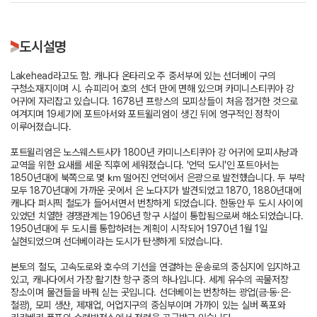
도시설명
Lakehead라고도 함. 캐나다 온타리오 주 중서부에 있는 선더베이 구의
구청소재지이며 시. 슈피리어 호의 선더 만에 면해 있으며 카미니스티퀴아 강
어귀에 자리잡고 있습니다. 1678년 프랑스의 모피상들이 처음 점거한 것으로
여겨지며 19세기에 포트아서와 포트윌리엄이 생긴 뒤에 영구적인 정착이
이루어졌습니다.
포트윌리엄은 노스웨스트사가 1800년 카미니스티퀴아 강 어귀에 모피사냥과
교역을 위한 요새를 세운 직후에 세워졌습니다. '언덕 도시'인 포트아서는
1850년대에 북쪽으로 몇 ㎞ 떨어진 언덕에서 은광으로 발전했습니다. 두 부락
모두 1870년대에 가까운 곳에서 은 노다지가 발견되었고 1870, 1880년대에
캐나다 퍼시픽 철도가 들어서면서 번창하게 되었습니다. 한동안 두 도시 사이에
있었던 치열한 경쟁관계는 1906년 항구 시설이 통합됨으로써 해소되었습니다.
1950년대에 두 도시를 통합하려는 계획이 시작되어 1970년 1월 1일
실현되었으며 선더베이라는 도시가 탄생하게 되었습니다.
본토의 철도, 고속도로와 호수의 기선을 연결하는 운송로의 중심지에 입지하고
있고, 캐나다에서 가장 활기찬 항구 중의 하나입니다. 세계 유수의 곡물저장
장소이며 물건들을 바꿔 싣는 곳입니다. 선더베이는 번창하는 광업(금·동·은·
철광), 모피 생산, 제재업, 어업지구의 중심부이며 가까이 있는 실버 폭포와