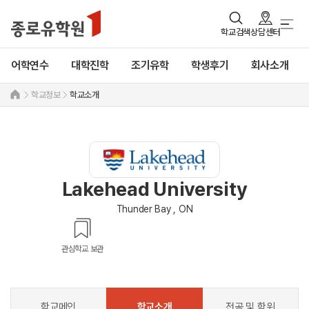
학교검색
상담센터
어학연수
대학진학
조기유학
학생후기
회사소개
학교정보
학교소개
Lakehead University
Thunder Bay , ON
관심학교 보관
학교메인
학교소개
전공 및 학위