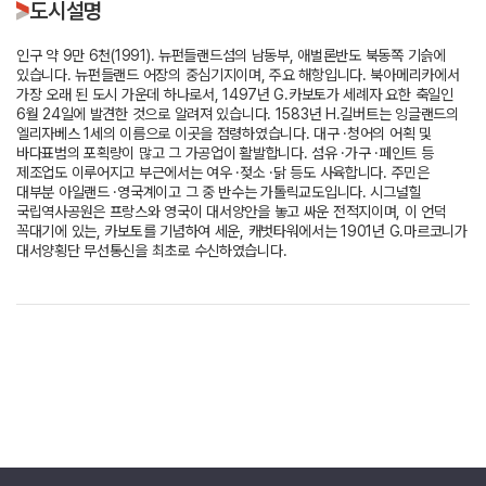
도시설명
인구 약 9만 6천(1991). 뉴펀들랜드섬의 남동부, 애벌론반도 북동쪽 기슭에
있습니다. 뉴펀들랜드 어장의 중심기지이며, 주요 해항입니다. 북아메리카에서
가장 오래 된 도시 가운데 하나로서, 1497년 G.카보토가 세례자 요한 축일인
6월 24일에 발견한 것으로 알려져 있습니다. 1583년 H.길버트는 잉글랜드의
엘리자베스 1세의 이름으로 이곳을 점령하였습니다. 대구 ·청어의 어획 및
바다표범의 포획량이 많고 그 가공업이 활발합니다. 섬유 ·가구 ·페인트 등
제조업도 이루어지고 부근에서는 여우 ·젖소 ·닭 등도 사육합니다. 주민은
대부분 아일랜드 ·영국계이고 그 중 반수는 가톨릭교도입니다. 시그널힐
국립역사공원은 프랑스와 영국이 대서양안을 놓고 싸운 전적지이며, 이 언덕
꼭대기에 있는, 카보토를 기념하여 세운, 캐벗타워에서는 1901년 G.마르코니가
대서양횡단 무선통신을 최초로 수신하였습니다.