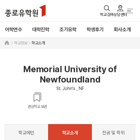
학교검색
상담센터
어학연수
대학진학
조기유학
학생후기
회사소개
학교정보
학교소개
Memorial University of
Newfoundland
St. John's , NF
관심학교 보관
학교메인
학교소개
전공 및 학위