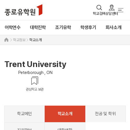
학교검색
상담센터
어학연수
대학진학
조기유학
학생후기
회사소개
학교정보
학교소개
Trent University
Peterborough , ON
관심학교 보관
학교메인
학교소개
전공 및 학위