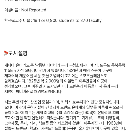
여성비율 : Not Reported
학생vs교수 비율 : 19:1 or 6,900 students to 370 faculty
도시설명
캐나다 온타리오 주 남동부 피터버러 군의 군청소재지이며 시. 토론토 동북동쪽
115㎞ 지점 오타너비 강가에 있습니다. 1821년에 애덤 스콧이 이곳에
제재소와 제분소를 세운 것을 기념하여 초기에는 스코츠플레인스로
알려졌습니다. 1825년 약 2,000명의 아일랜드 이주민들이 이곳에
정착했으며, 그후 이주민 지도자였던 피터 로빈슨의 이름을 따서 읍과 군의
지명이 피터버러로 재명명되었습니다.
시는 주변지역의 상공업 중심지이며, 커워사 호수지대의 관광 중심지입니다.
오타너비 강에 운하시설이 건설되어 트렌트 운하계의 일부를 이루게 됨으로써
높이 20m에 이르는 세계 최고의 수압 승강식 갑문(1904)이 온타리오 호와
조지아 만을 직접 연결하게 되었습니다. 전기기구, 기계류, 보트와 해양장비,
금속제품, 목재, 시계, 식료품 등의 제조업이 활발이 이루어집니다. 1963년에
설립된 트렌트대학교와 서샌드퍼드플래밍응용미술기술대학이 이곳에 있습니다.