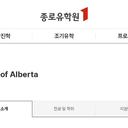
학진학
조기유학
프로
 of Alberta
교소개
전공 및 학위
지원