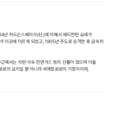
1794년 허드슨스베이사(社)에 의해서 에드먼턴 요새가
 이곳에 이르게 되었고, 1905년 주도로 승격한 후 급속히
부근에서는 석탄·석유·천연가스 등의 산출이 많으며 이들
공로의 요지일 뿐 아니라 국제항공로의 기항지이며,