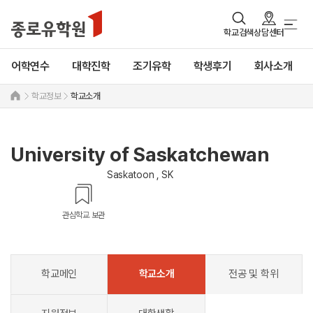
학교검색
상담센터
어학연수
대학진학
조기유학
학생후기
회사소개
학교정보
학교소개
University of Saskatchewan
Saskatoon , SK
관심학교 보관
학교메인
학교소개
전공 및 학위