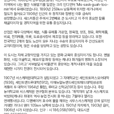
있습니다. 1883년에 금주령(禁酒令) 식민지의 수도로 세워졌으며, 지명은 이
지역에서 나는 빨간 식용딸기를 일컫는 크리 인디언어 'Mis-sask-guah-too-
min'에서 유래되었습니다. 1890년 259㎞ 남동쪽에 위치한 레기나에서
철도가 들어오고 1906년 인근의 두 정착지와 합병된 이후 급속히
성장했습니다. 새스커툰은 주에서 2번째로 큰 도시이고 이 주의 중요한 칼륨
채굴지이자 밀 경작지역을 위한 유통 중심지입니다.
산업은 매우 다양해서 제분, 식품·유제품 가공업, 정육점, 양조, 정유, 화학제품,
비료, 전자제품, 의류, 도로공사장비 제조업 등을 망라하고 있습니다. 또한
전국적인 2개의 철도 노선이 모두 지나는 수송의 중심지이자 주 간선도로의
교차지점이며, 많은 수송을 담당하고 있는 공항도 있습니다.
이 도시는 자체 교향악단을 가지고 있는 문화·교육의 중심지이기도 합니다. 멘델
화랑, 시립 미술학교, 메모리얼 화랑 등에는 캐나다 화가들의 명화가 소장되어
있습니다. 그리고 '서부발달사 박물관'의 중앙에는 개척시대의 마을 모습을
재현한 시가지 전경이 전시되어 있습니다.
1907년 서스캐처원대학교가 설립되었고 그 자매학교인 세인트토머스모어대학
(1936), 세인트앤드루대학(1912), 이매뉴얼뉴앤드세인트채드대학(성공회
계통의 두 대학이 1964년 통합), 루터교 신학교(1913) 등이 있습니다. 주립
농아학교와 서스캐처원 연구협회 본부도 있습니다. '개척자의 날'과 서스캐치모
박람회(캐나다 최대의 역사·농업 전시회 중 하나)는 7월마다 열리는
연례행사입니다. 디펜베이커 호수에 물을 채우는 사우스서스캐처원 강에 설치된
거대한 가디너 댐이 105㎞ 남쪽에 있습니다. 1901년 자치체가, 1903년 읍이,
1906년 시가 되었습니다. 인구：시 186,058(1991), 대도시권