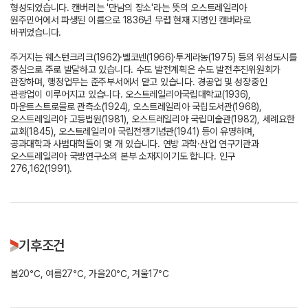
형성되었습니다. 캔버리는 '만남의 장소'라는 뜻의 오스트레일리아
원주민어에서 파생된 이름으로 1836년 무렵 현재 지명인 캔버라로
바뀌었습니다.
주거지는 웨스턴크리크(1962)·벨코넨(1966)·투게라농(1975) 등의 위성도시를
중심으로 주로 발달하고 있습니다. 수도 발전계획은 수도 발전추진위원회가
관장하며, 행정업무는 준주부서에서 맡고 있습니다. 경공업 및 성장중인
관광업이 이루어지고 있습니다. 오스트레일리아국립대학교(1936),
마운트스트로믈로 관측소(1924), 오스트레일리아 국립도서관(1968),
오스트레일리아 고등법원(1981), 오스트레일리아 국립미술관(1982), 세례요한
교회(1845), 오스트레일리아 국립전쟁기념관(1941) 등이 유명하며,
공과대학과 사범대학들이 몇 개 있습니다. 연방 과학·산업 연구기관과
오스트레일리아 국방연구소의 본부 소재지이기도 합니다. 인구
276,162(1991).
기후조건
봄20℃, 여름27℃, 가을20℃, 겨울17℃