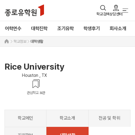
학교검색
상담센터
어학연수
대학진학
조기유학
학생후기
회사소개
학교정보
대학생활
Rice University
Houston , TX
관심학교 보관
학교메인
학교소개
전공 및 학위