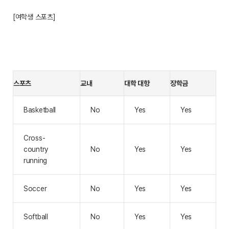
[여학생 스포츠]
스포츠
교내
대학 대항
장학금
Basketball
No
Yes
Yes
Cross-
country
No
Yes
Yes
running
Soccer
No
Yes
Yes
Softball
No
Yes
Yes