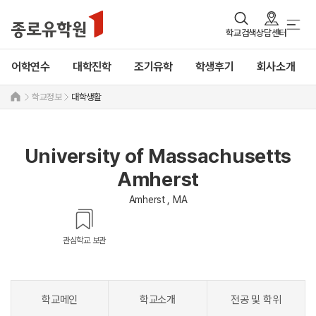
학교검색
상담센터
어학연수
대학진학
조기유학
학생후기
회사소개
학교정보
대학생활
University of Massachusetts
Amherst
Amherst , MA
관심학교 보관
학교메인
학교소개
전공 및 학위