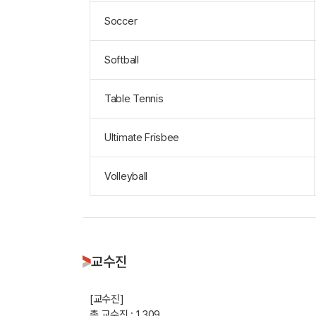
Soccer
Softball
Table Tennis
Ultimate Frisbee
Volleyball
교수진
[교수진]
총 교수진 : 1,309