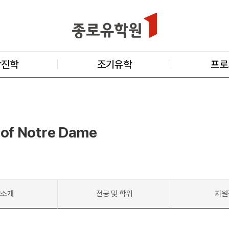
학진학
조기유학
프로
 of Notre Dame
교소개
전공 및 학위
지원