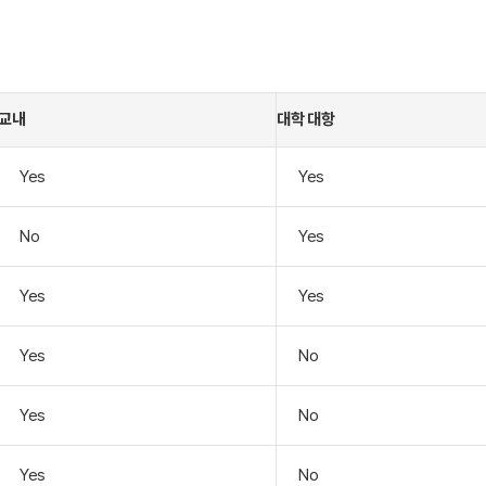
교내
대학 대항
Yes
Yes
No
Yes
Yes
Yes
Yes
No
Yes
No
Yes
No