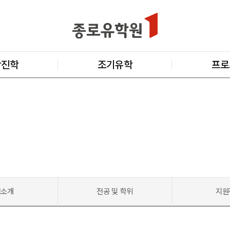
학진학
조기유학
프로
교소개
전공 및 학위
지원