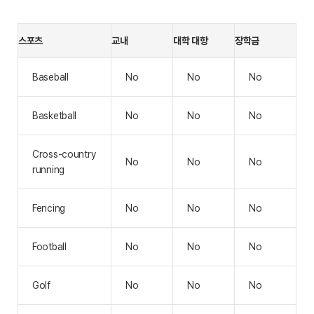
스포츠
교내
대학 대항
장학금
Baseball
No
No
No
Basketball
No
No
No
Cross-country
No
No
No
running
Fencing
No
No
No
Football
No
No
No
Golf
No
No
No