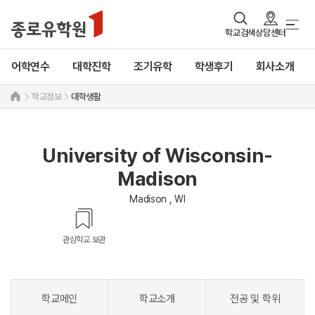
학교검색
상담센터
어학연수
대학진학
조기유학
학생후기
회사소개
학교정보
대학생활
University of Wisconsin-
Madison
Madison , WI
관심학교 보관
학교메인
학교소개
전공 및 학위