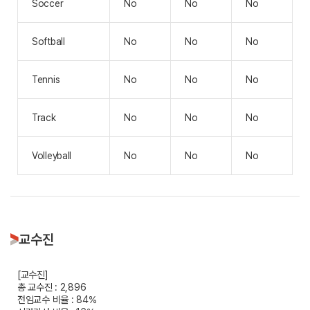
Soccer
No
No
No
Softball
No
No
No
Tennis
No
No
No
Track
No
No
No
Volleyball
No
No
No
교수진
[교수진]
총 교수진 : 2,896
전임교수 비율 : 84%