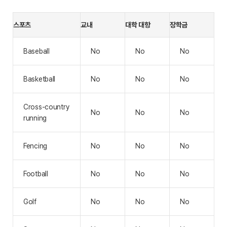
스포츠
교내
대학 대항
장학금
Baseball
No
No
No
Basketball
No
No
No
Cross-country
No
No
No
running
Fencing
No
No
No
Football
No
No
No
Golf
No
No
No