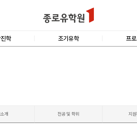
학진학
조기유학
프로
교소개
전공 및 학위
지원