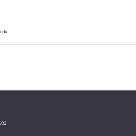
ulty
682