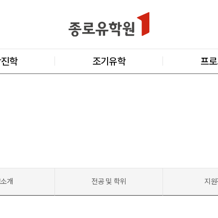
학진학
조기유학
프로
교소개
전공 및 학위
지원