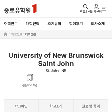
학교검색
상담센터
어학연수
대학진학
조기유학
학생후기
회사소개
학교정보
대학생활
University of New Brunswick
Saint John
St. John , NB
관심학교 보관
학교메인
학교소개
전공 및 학위