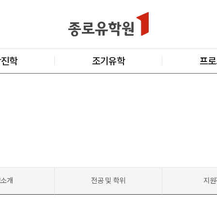
학진학
조기유학
프로
교소개
전공 및 학위
지원