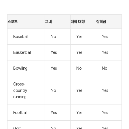
스포츠
교내
대학 대항
장학금
Baseball
No
Yes
Yes
Basketball
Yes
Yes
Yes
Bowling
Yes
No
No
Cross-
country
No
Yes
Yes
running
Football
Yes
Yes
Yes
Golf
No
Yes
Yes