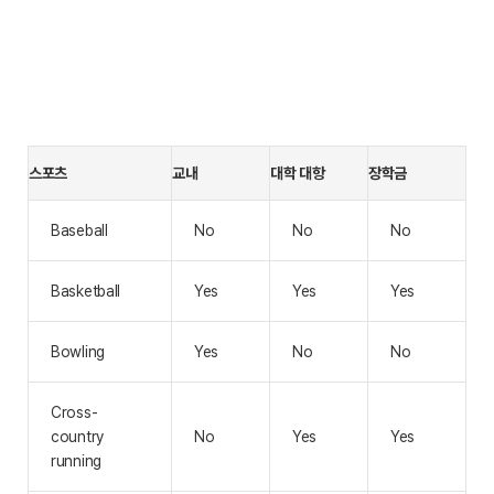
스포츠
교내
대학 대항
장학금
Baseball
No
No
No
Basketball
Yes
Yes
Yes
Bowling
Yes
No
No
Cross-
country
No
Yes
Yes
running