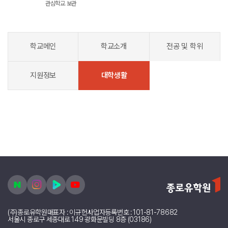
관심학교 보관
학교메인
학교소개
전공 및 학위
지원정보
대학생활
(주)종로유학원
대표자 : 이규헌
사업자등록번호 : 101-81-78682
서울시 종로구 세종대로 149 광화문빌딩 8층 (03186)