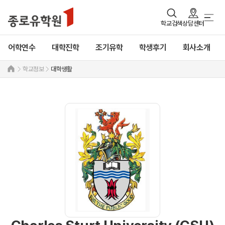
학교검색
상담센터
어학연수
대학진학
조기유학
학생후기
회사소개
학교정보
대학생활