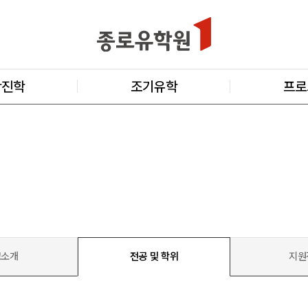
학진학
조기유학
프로
교소개
전공 및 학위
지원