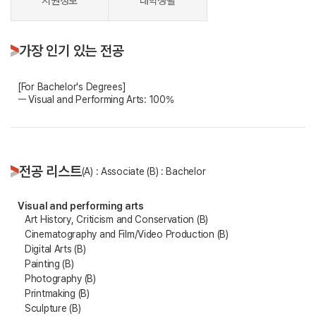
지원정보
대학생활
가장 인기 있는 전공
[For Bachelor's Degrees]
ㅡ Visual and Performing Arts: 100%
전공 리스트
(A) : Associate (B) : Bachelor
Visual and performing arts
Art History, Criticism and Conservation (B)
Cinematography and Film/Video Production (B)
Digital Arts (B)
Painting (B)
Photography (B)
Printmaking (B)
Sculpture (B)