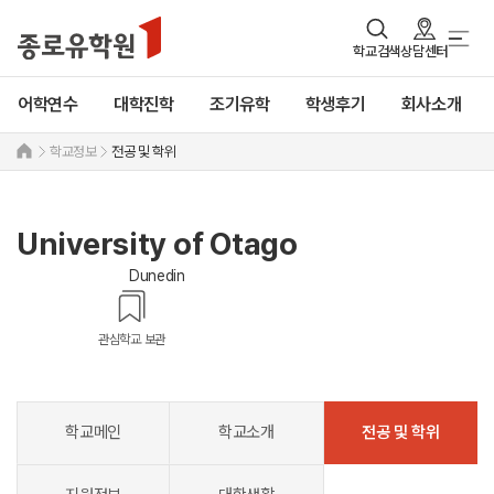
학교검색
상담센터
어학연수
대학진학
조기유학
학생후기
회사소개
학교정보
전공 및 학위
University of Otago
Dunedin
관심학교 보관
학교메인
학교소개
전공 및 학위