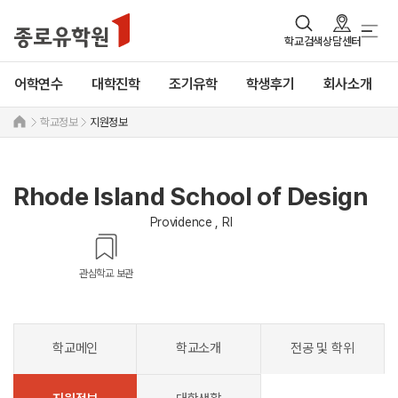
학교검색
상담센터
어학연수
대학진학
조기유학
학생후기
회사소개
학교정보
지원정보
Rhode Island School of Design
Providence , RI
관심학교 보관
학교메인
학교소개
전공 및 학위