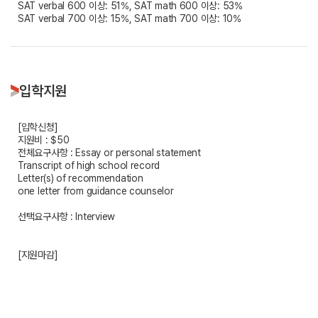
SAT verbal 600 이상: 51%, SAT math 600 이상: 53%
SAT verbal 700 이상: 15%, SAT math 700 이상: 10%
입학지원
[입학신청]
지원비 : $50
전체요구사항 : Essay or personal statement
Transcript of high school record
Letter(s) of recommendation
one letter from guidance counselor
선택요구사항 : Interview
[지원마감]