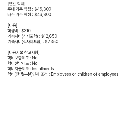
[연간 학비]
주내 거주 학생 : $46,800
타주 거주 학생 : $46,800
[비용]
학생비 : $310
기숙사비(식사포함) : $12,850
기숙사비(식사미포함) : $7,350
[비용지불 참고사항]
학비보증제도 : No
학비선납제도 : No
학비지불제도 : Installments
학비(전액/부분)면제 조건 : Employees or children of employees