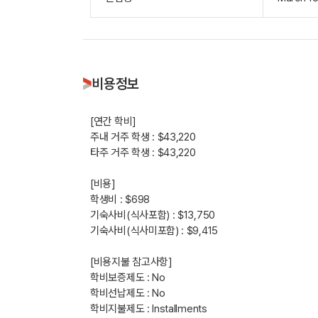
비용정보
[연간 학비]
주내 거주 학생 : $43,220
타주 거주 학생 : $43,220
[비용]
학생비 : $698
기숙사비(식사포함) : $13,750
기숙사비(식사미포함) : $9,415
[비용지불 참고사항]
학비보증제도 : No
학비선납제도 : No
학비지불제도 : Installments