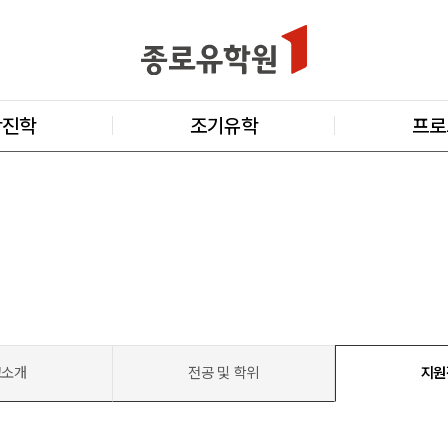
학진학
조기유학
프로
교소개
전공 및 학위
지원