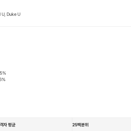
l U, Duke U
15%
16%
격자 평균
25백분위