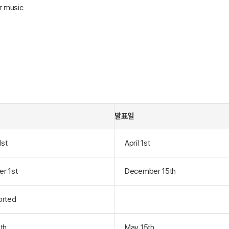
r music
발표일
1st
April 1st
r 1st
December 15th
orted
th
May 15th