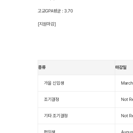
고교GPA평균 : 3.70
[지원마감]
종류
마감일
가을 신입생
March
조기결정
Not R
기타 조기결정
Not R
편입생
Augus