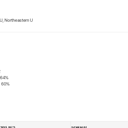
U, Northeastern U
2
 64%
 60%