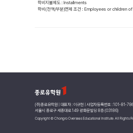
학비지불제도 : Installments
학비(전액/부분)면제 조건 : Employees or children of e
(주)종로유학원 | 대표자 : 이규헌 | 사업자등록번호 : 101-81-78
서울시 종로구 세종대로 149 광화문빌딩 8층 (03186)
Copyright © Chongro Overseas Educational Institute. All Rights R