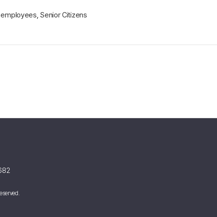
mployees, Senior Citizens
682
eserved.