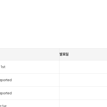
발표일
 1st
eported
eported
t 1st