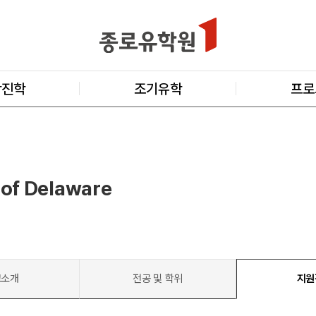
학진학
조기유학
프로
 of Delaware
교소개
전공 및 학위
지원