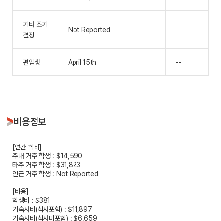
기타 조기
Not Reported
결정
편입생
April 15th
--
비용정보
[연간 학비]
주내 거주 학생 : $14,590
타주 거주 학생 : $31,823
인근 거주 학생 : Not Reported
[비용]
학생비 : $381
기숙사비(식사포함) : $11,897
기숙사비(식사미포함) : $6,659