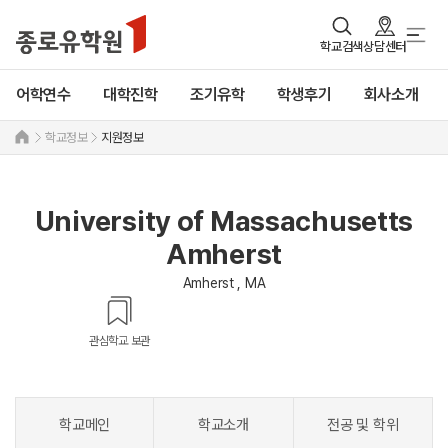
학교검색
상담센터
어학연수
대학진학
조기유학
학생후기
회사소개
학교정보
지원정보
University of Massachusetts
Amherst
Amherst , MA
관심학교 보관
학교메인
학교소개
전공 및 학위