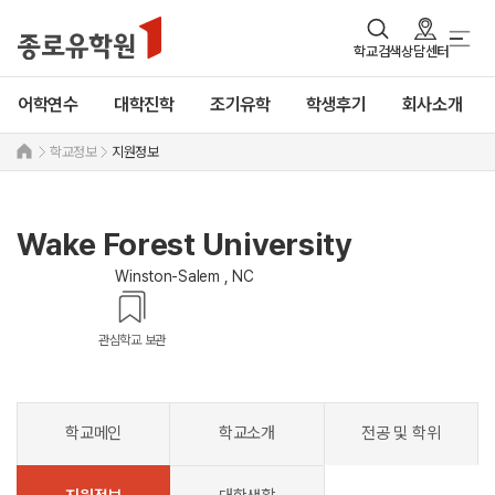
학교검색
상담센터
어학연수
대학진학
조기유학
학생후기
회사소개
학교정보
지원정보
Wake Forest University
Winston-Salem , NC
관심학교 보관
학교메인
학교소개
전공 및 학위