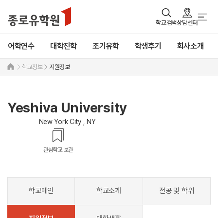
학교검색
상담센터
어학연수
대학진학
조기유학
학생후기
회사소개
학교정보
지원정보
Yeshiva University
New York City , NY
관심학교 보관
학교메인
학교소개
전공 및 학위