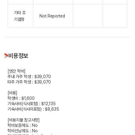
기타 조
Not Reported
기결정
비용정보
[연간 학비]
주내 거주 학생 : $39,070
타주 거주 학생 : $39,070
[비용]
학생비 : $1,600
기숙사비(식사포함) : $12,135
기숙사비(식사미포함) : $8,635
[비용지불 참고사항]
학비보증제도 : No
학비선납제도 : No