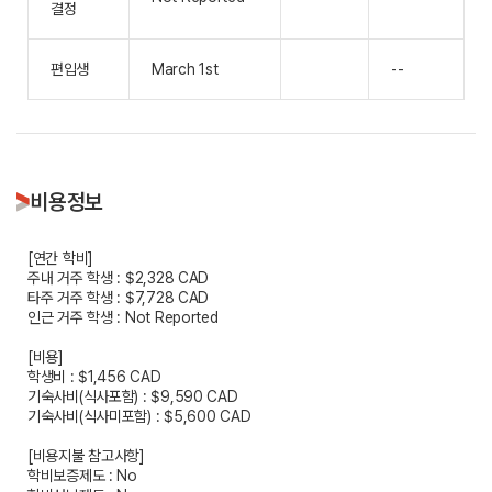
결정
편입생
March 1st
--
비용정보
[연간 학비]
주내 거주 학생 : $2,328 CAD
타주 거주 학생 : $7,728 CAD
인근 거주 학생 : Not Reported
[비용]
학생비 : $1,456 CAD
기숙사비(식사포함) : $9,590 CAD
기숙사비(식사미포함) : $5,600 CAD
[비용지불 참고사항]
학비보증제도 : No