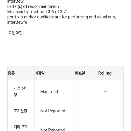
Interview
Letter(s) of recommendation
Minimum high school GPA of 3.7
portfolio and/or auditions are for performing and visual arts,
interview/e
[지원마감]
종류
마감일
발표일
Rolling
가을 신입
March 1st
--
생
조기결정
Not Reported
기타 조기
Not Reported