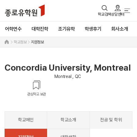
학교검색
상담센터
어학연수
대학진학
조기유학
학생후기
회사소개
학교정보
지원정보
Concordia University, Montreal
Montreal , QC
관심학교 보관
학교메인
학교소개
전공 및 학위