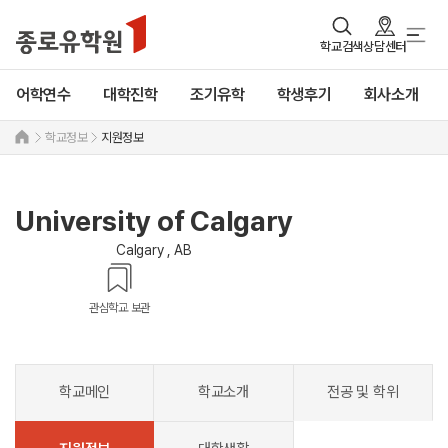
학교검색
상담센터
어학연수
대학진학
조기유학
학생후기
회사소개
학교정보
지원정보
University of Calgary
Calgary , AB
관심학교 보관
학교메인
학교소개
전공 및 학위