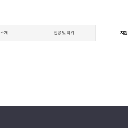
교소개
전공 및 학위
지원