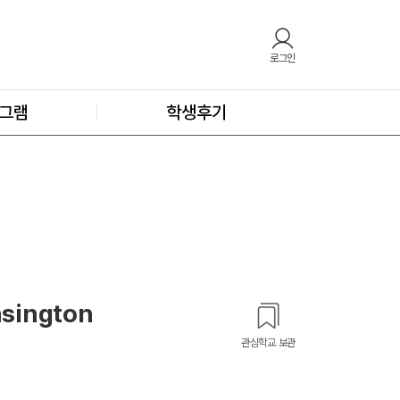
로그인
그램
학생후기
nsington
관심학교 보관