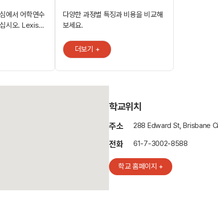
중심에서 어학연수
다양한 과정별 특징과 비용을 비교해
오. Lexis
보세요.
eet Mall) 쇼핑
River)과
더보기 +
에서 도보로 2 분
 6층에 위치해
 태양을 만끽할
학교위치
진학과 캠퍼스에서
서
주소
288 Edward St, Brisbane Ci
이, 캥거루
호주의 신세계
전화
61-7-3002-8588
학교 홈페이지 +