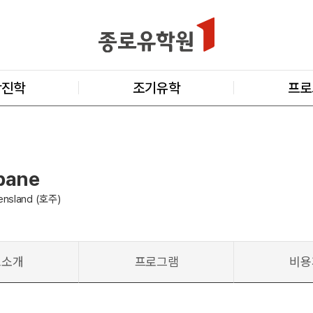
학진학
조기유학
프로
sbane
eensland (호주)
교소개
프로그램
비용