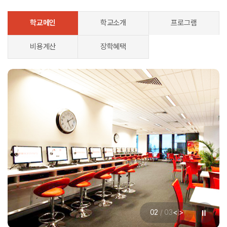
학교메인
학교소개
프로그램
비용계산
장학혜택
<
>
02
/
03
|