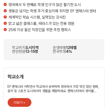
영국에서 두 번째로 학생 인구가 많은 활기찬 도시
생동감 넘치는 학생 주거 중심지에 위치한 EF 맨체스터 센터
체계적인 학습 시스템, 실력있는 강사진
밝고 넓은 클래스룸, 테라스가 있는 전용 정원
25세 이상 젊은 직장인을 위한 추천 캠퍼스
학교위치
도시지역
운영레벨
12레벨
한반정원
12-15명
한국학생
4%
학교소개
EF 맨체스터 어학연수 학교에서 공부하며 영국에서 가장 멋진 첨단 문화,
음악 및 스포츠 도시에서의 생활을 체험하세요. 맨체스터에서 영어를
공부하면서 영국에서 가장 유행에 앞서가는 도시이자 번창하는 교육
도시의 혜택을 누려 보세요. EF 맨체스터는 다운타운에서 버스로 20분
더보기 +
거리인 이 도시의 학생촌에 자리잡고 있습니다. EF 학교는 맨체스터