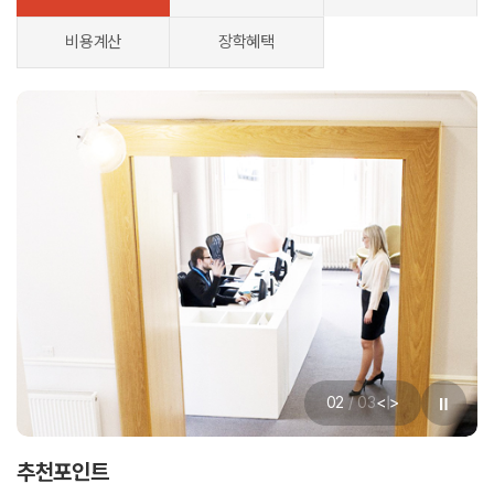
비용계산
장학혜택
<
>
02
/
03
|
추천포인트