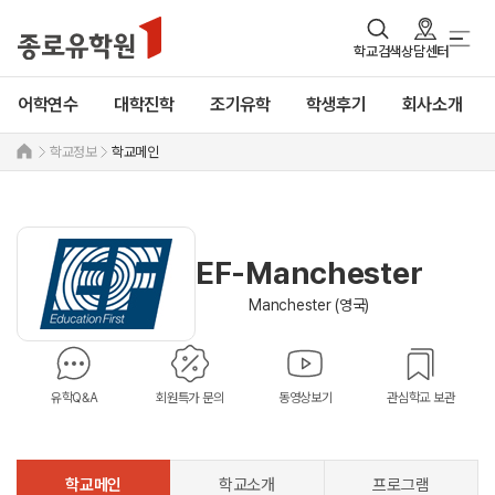
학교검색
상담센터
어학연수
대학진학
조기유학
학생후기
회사소개
학교정보
학교메인
EF-Manchester
Manchester (영국)
유학Q&A
회원특가 문의
동영상보기
관심학교 보관
학교메인
학교소개
프로그램