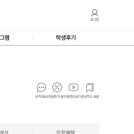
로그인
그램
학생후기
유학Q&A
회원특가 문의
동영상보기
관심학교 보관
계산
장학혜택