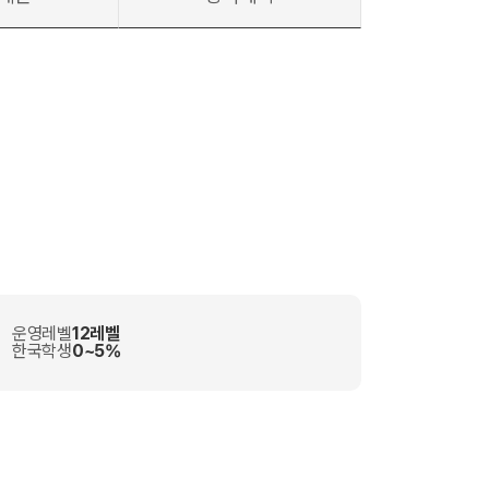
운영레벨
12레벨
한국학생
0~5%