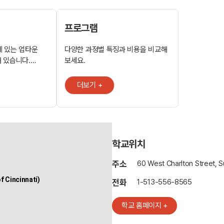
프로그램
쪽에 있는 업타운
다양한 과정별 특징과 비용을 비교해
치해 있습니다.
보세요.
 편의 시설이
 가장 신나는 도시"
더보기 +
외 다양한
 1인당 글로벌
 General
본사를 두고
학교위치
LS 112레벨
주소
60 West Charlton Street, S
육, 형사사법학,
f Cincinnati)
전화
1-513-556-8565
학교 홈페이지 +