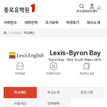
학교검색
상담센터
어학연수
대학진학
조기유학
학생후기
회사소개
학교정보
학교메인
Lexis-Byron Bay
Byron Bay , New South Wales (호주)
유학Q&A
회원특가 문의
관심학교 보관
학교메인
학교소개
프로그램
비용계산
장학혜택