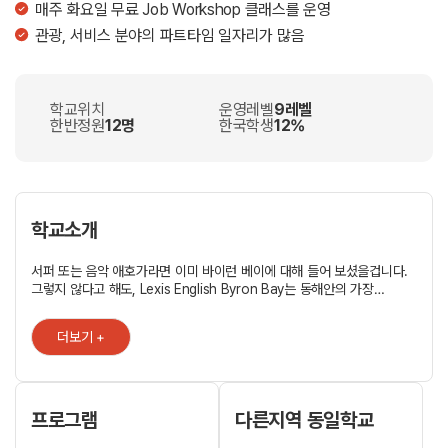
매주 화요일 무료 Job Workshop 클래스를 운영
관광, 서비스 분야의 파트타임 일자리가 많음
학교위치
운영레벨
9레벨
한반정원
12명
한국학생
12%
학교소개
서퍼 또는 음악 애호가라면 이미 바이런 베이에 대해 들어 보셨을겁니다.
그렇지 않다고 해도, Lexis English Byron Bay는 동해안의 가장
시원하고 가장 편안한 도시로 유명합니다. 바이런 베이는 독특한 영어
학습 장소이며, Lexis English는 학문적 인 캠브리지 프로그램에서부터
더보기 +
영어 + 서핑의 재미에 이르기까지 다양한 수준 높은 영어 과정을
제공합니다. 근사한 해변과 파도 타기, 펑키 한 카페, 흥겨운 밤문화 및
세계적으로 유명한 Bluesfest가있는 Byron Bay는 취향에 맞는
모든것을 갖추고 있습니다. Lexis English Byron Bay는 모든 활동의
중심에 있습니다. 사실상 도시의 모든 시설에 접근성이 뛰어납니다. 많은
프로그램
다른지역 동일학교
양질의 홈스테이, 백 패 커 호스텔, 개인 숙소를 선택할 수 있으며,