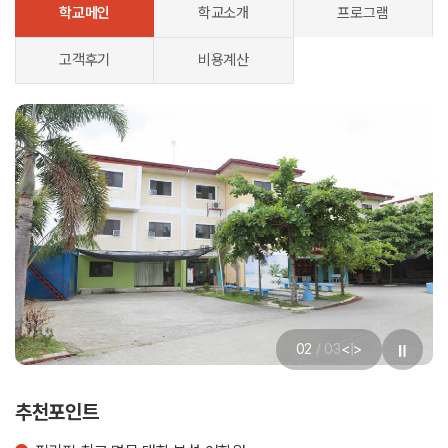
학교메인
학교소개
프로그램
고객후기
비용계산
<
>
02
/
03
|
추천포인트