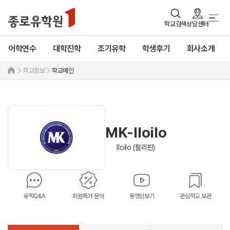
학교검색
상담센터
어학연수
대학진학
조기유학
학생후기
회사소개
학교정보
학교메인
MK-Iloilo
Iloilo (필리핀)
유학Q&A
회원특가 문의
동영상보기
관심학교 보관