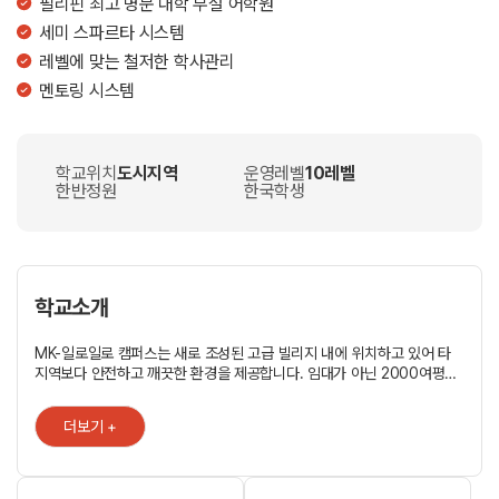
필리핀 최고 명문 대학 부설 어학원
세미 스파르타 시스템
레벨에 맞는 철저한 학사관리
멘토링 시스템
학교위치
도시지역
운영레벨
10레벨
한반정원
한국학생
학교소개
MK-일로일로 캠퍼스는 새로 조성된 고급 빌리지 내에 위치하고 있어 타
지역보다 안전하고 깨끗한 환경을 제공합니다. 임대가 아닌 2000여평의
대지에 직접 신축한 새로운 캠퍼스이기도 합니다. 빌리지 내에 산책 및
조깅 코스, 수영장이 있어 캠퍼스 내 농구/배구/헬스/족구/탁구/베드민턴
더보기 +
등 각종 체육활동을 맑은 공기를 마시며 쾌적한 환경 속에서 즐길 수
있습니다. 일로일로 중앙에 위치하여 접근성 또한 용이합니다. 대학교,
대형 쇼핑,센터, 문화시설이 차로 5분거리에 있습니다. 기숙사에는 개인별
옷장, 침대, 책상, TV, 냉장고 등이 구비되어 있고, 케이블 TV, 온수시설,