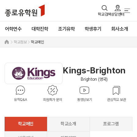
학교검색
상담센터
어학연수
대학진학
조기유학
학생후기
회사소개
학교정보
학교메인
Kings-Brighton
Brighton (영국)
유학Q&A
회원특가 문의
동영상보기
관심학교 보관
학교메인
학교소개
프로그램