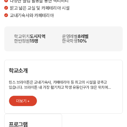
다양한 클럽 활동을 통한 액티비티
밝고 넓은 교실 및 카페테리아 시설
교내기숙사와 카페테리아
학교위치
도시지역
운영레벨
8레벨
한반정원
15명
한국학생
10%
학교소개
킹스 브라이튼은 교내기숙사, 카페테리아 등 최고의 시설을 갖추고
있습니다. 브라이튼 내 가장 활기차고 학생 유동인구가 많은 위치에
있으며, 상점, 식당가 및 해변에 가까이 있으며 교통이 편리합니다.
브라이튼 캠퍼스 맞은편에 Level Park 가 위치해 있으며 스케이트장,
더보기 +
카페, 분수대 등 다양한 시설을 이용할 수 있습니다. 개별 욕실을 갖춘
1인실 교내 기숙사를 사용할 수 있으며, 카페테리아는 학생들이 다양한
종류의 식사와 간식을 즐길 수 있습니다.
프로그램