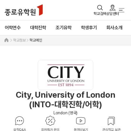
학교검색
상담센터
어학연수
대학진학
조기유학
학생후기
회사소개
학교정보
학교메인
City, University of London
(INTO-대학진학/어학)
London (영국)
유학Q&A
회원특가 문의
동영상보기
관심학교 보관