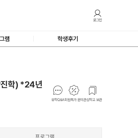
로그인
그램
학생후기
대학진학) *24년
유학Q&A
회원특가 문의
관심학교 보관
프로그램