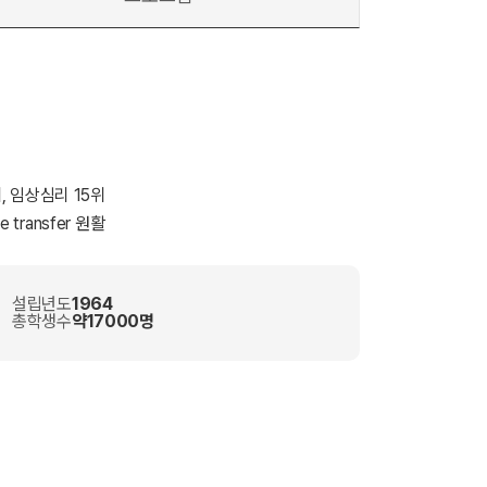
4위, 임상심리 15위
 transfer 원활
설립년도
1964
총학생수
약17000명