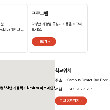
프로그램
 분
다양한 과정별 특징과 비용을 비교해
blic) 대학교 .
보세요.
 경영학 147위,
 전공: 비즈니스,
더보기 +
 과정 제공 .
명 졸업생: Biz
스턴 시장), Dana
학교위치
주소
Campus Center 2nd Floor, 
-대학진학) *24년 가을학기 Navitas 파트너쉽 종료
전화
(617) 287-5794
학교 홈페이지 +