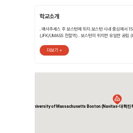
학교소개
. 매사추세스 주 보스턴에 위치.보스턴 시내 중심에서 15
(JFK/UMASS 전철역) . 보스턴의 위치한 유일한 공립 (Pu
경제적인 학비 . 2019 US World News Report 랭킹:
공공행정(Public Affairs) 74위, 임상심리 15위 . 인기
더보기 +
심리학, 컴퓨터 공학, MBA 등 . 대학 캠퍼스 내 부설 영어
캠퍼스 내 기숙사, 인근 학생 아파트 및 홈스테이 제공 . 유
Stone (트위터 공동 창업자), Thomas Menino (전 보
White (UFC 대표), 정대선 (현대 BS&C 사장)
University of Massachusetts Boston (Navitas