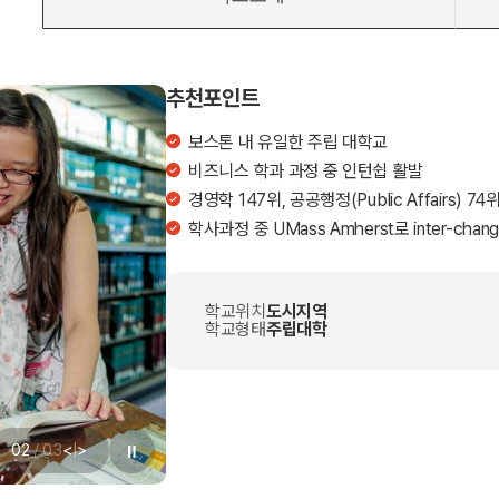
추천포인트
보스톤 내 유일한 주립 대학교
비즈니스 학과 과정 중 인턴쉽 활발
경영학 147위, 공공행정(Public Affairs) 7
학사과정 중 UMass Amherst로 inter-change
학교위치
도시지역
학교형태
주립대학
02
/
03
<
|
>