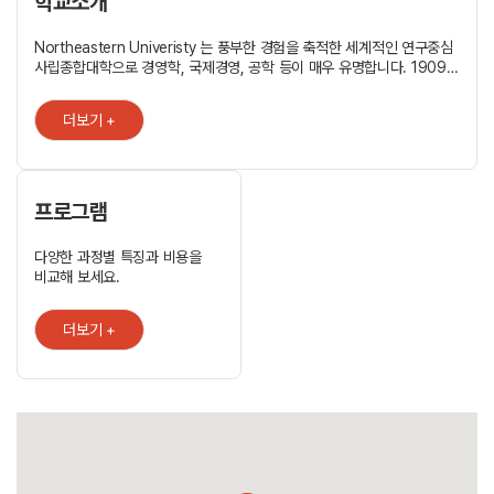
학교소개
Northeastern Univeristy 는 풍부한 경험을 축적한 세계적인 연구중심
사립종합대학으로 경영학, 국제경영, 공학 등이 매우 유명합니다. 1909년
미국 최초로 산학협력 인턴십인 Cooperative Education (Co-op)
program 을 도입한 대학으로 학업 기간동안 실무경험을 쌓아 졸업 후
더보기 +
바로 취업을 할 수 있도록 합니다. [Boston Campus] 보스턴은
50여개가 넘는 대학, ?35만명 이상의 학생들이 공부하는 대표적인
대학도시로 노스이스턴 대학의 보스턴 캠퍼스는 그 중심에 가장 큰
캠퍼스를 가지고 있습니다. [Seattle Campus] 2013년 설립된 시애틀
캠퍼스는 산학 연계 석사 과정을 제공하며 다운타운의 아마존닷컴 본사
프로그램
건물 건너편 시스템드 바이오로지 연구소와 같은 건물에 위치합니다.
스타벅스, 보잉, 아마존, 익스피디아, 마이크로소프트 등 첨단산업을
다양한 과정별 특징과 비용을
리드하는 기업들이 있어 다양한 인틴십, 취업의 기회가 있습니다. ? -
비교해 보세요.
미국 내 종합대학순위 39위 (U.S. News Education Rankings 2017)
- 국제경영 10위, 경영학 63위, 공학 53위 ((US News and World
Report 2017) - College of Engineering : 정부 후원의 12개 리서치
더보기 +
센터가 있으며 하버드, MIT, NASA 와 리서치 진행 - 재학생의 94%가
최소 6개월이상의 Co-op 프로그램 참가 (The Washington Post) -
전세계 3,000 여개 기업 연계, 11,000 개 이상의 인턴십 배치 - 가장
혁신적인 대학교 7위 (U.S. News Education Rankings 2017) -
MBA 졸업생 취업률 94% (Bloomberg Businessweek 2015)