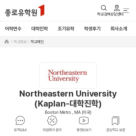
학교검색
상담센터
어학연수
대학진학
조기유학
학생후기
회사소개
학교정보
학교메인
Northeastern University
(Kaplan-대학진학)
Boston Metro , MA (미국)
유학Q&A
회원특가 문의
동영상보기
관심학교 보관