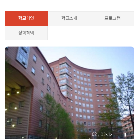
학교메인
학교소개
프로그램
장학혜택
<
>
02
/
03
|